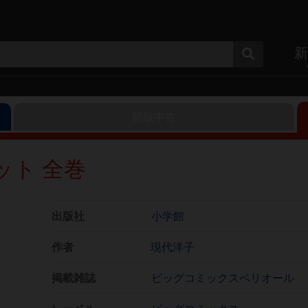
新
紙版中古
ット 全巻
出版社
小学館
作者
現代洋子
掲載雑誌
ビッグコミックスペリオール