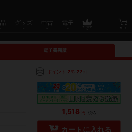
品
グッズ
中古
電子
電子書籍版
ポイント
2
％
27
pt
1,518
円
税込
カートに入れる