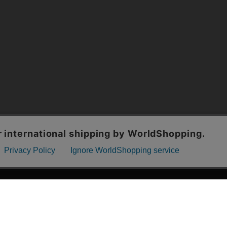
漫画全巻ドットコム TOP
ッフおススメ「全力推し宣言」
漫画ランキング
贈ろう e-giftサービス
›
2025年 年間ランキング
すめの新品漫画セット
›
歴代発行部数