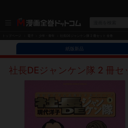
漫画を検索
トップページ
電子
少年・青年
社長DEジャンケン隊 2 冊セット 全巻
紙版新品
社長DEジャンケン隊 2 冊セ