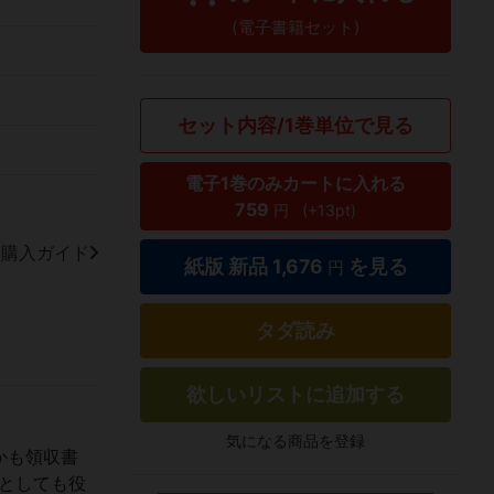
(電子書籍セット)
セット内容/1巻単位で見る
電子1巻のみカートに入れる
759
円
(+13pt)
籍購入ガイド
紙版 新品
1,676
を見る
円
タダ読み
欲しいリストに追加する
気になる商品を登録
かも領収書
としても役