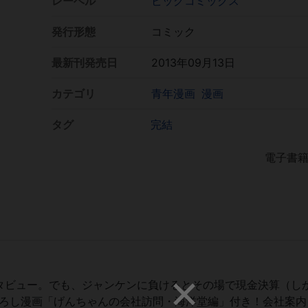
レーベル
ビッグコミックス
発行形態
コミック
最新刊発売日
2013年09月13日
カテゴリ
青年漫画
漫画
タグ
完結
電子書
タビュー。でも、ジャンケンに負けるとその場で現金決算（し
下ろし漫画「げんちゃんの会社訪問・海洋堂編」付き！会社案内