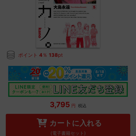
ポイント
4
％
138
pt
3,795
円
税込
カートに入れる
(電子書籍セット)