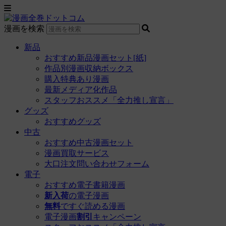
漫画を検索
新品
おすすめ新品漫画セット[紙]
作品別漫画収納ボックス
購入特典あり漫画
最新メディア化作品
スタッフおススメ「全力推し宣言」
グッズ
おすすめグッズ
中古
おすすめ中古漫画セット
漫画買取サービス
大口注文問い合わせフォーム
電子
おすすめ電子書籍漫画
新入荷
の電子漫画
無料
ですぐ読める漫画
電子漫画
割引
キャンペーン