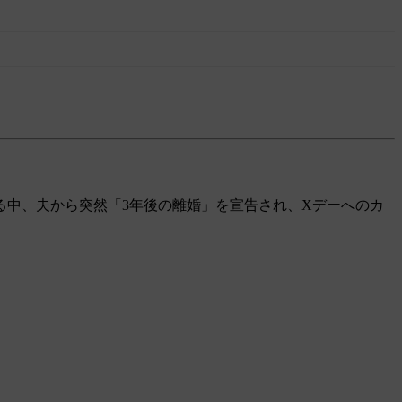
る中、夫から突然「3年後の離婚」を宣告され、Xデーへのカ