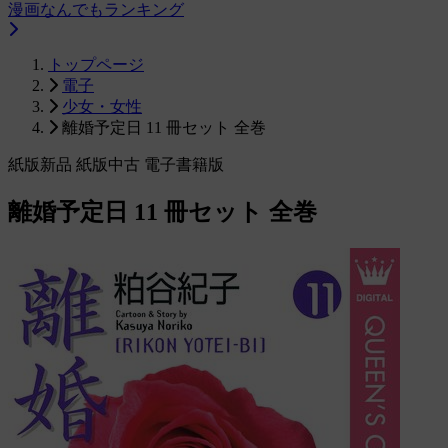
漫画なんでもランキング
トップページ
電子
少女・女性
離婚予定日 11 冊セット 全巻
紙版新品
紙版中古
電子書籍版
離婚予定日 11 冊セット 全巻