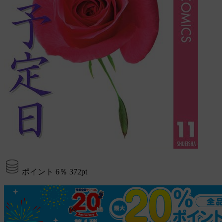
ポイント
6
％
372
pt