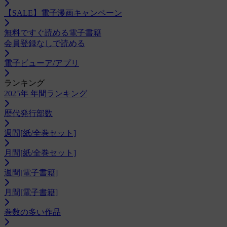
【SALE】電子漫画キャンペーン
無料ですぐ読める電子書籍
会員登録なしで読める
電子ビューア/アプリ
ランキング
2025年 年間ランキング
歴代発行部数
週間[紙/全巻セット]
月間[紙/全巻セット]
週間[電子書籍]
月間[電子書籍]
巻数の多い作品