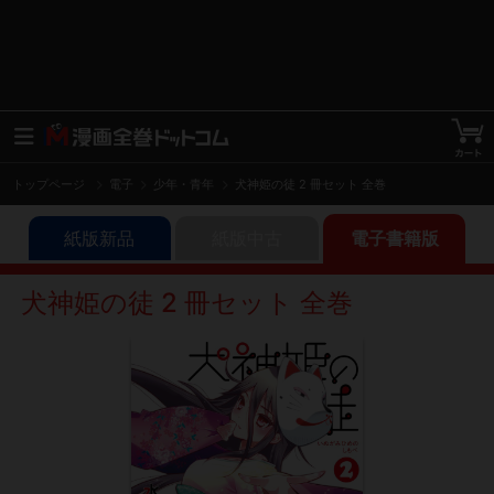
トップページ
電子
少年・青年
犬神姫の徒 2 冊セット 全巻
紙版新品
紙版中古
電子書籍版
犬神姫の徒 2 冊セット 全巻