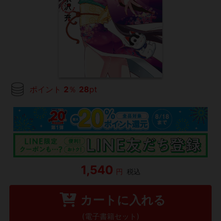
ポイント
2
％
28
pt
1,540
円
税込
カートに入れる
(電子書籍セット)