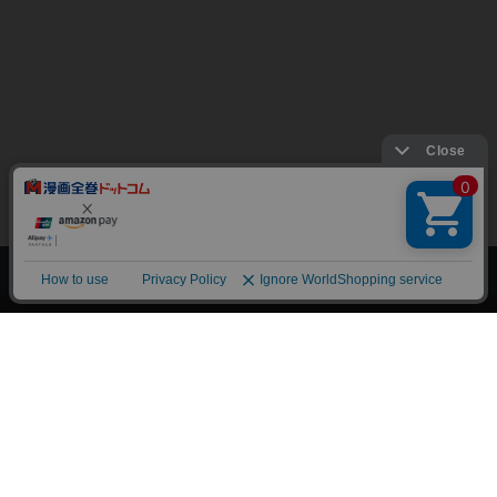
上へ
漫画全巻ドットコム TOP
トップページ
会員登録・ログイン
初めての方へ
電子書籍の読み方
支払方法