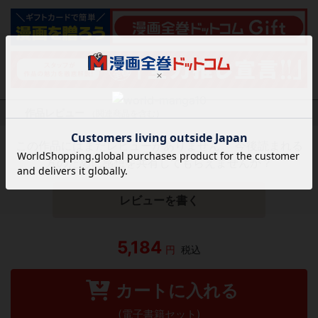
作品レビュー
（関連商品を含む）
この作品にはまだレビューがありません。 今後読まれる
方のために感想を共有してもらえませんか？
レビューを書く
5,184
円
税込
カートに入れる
(電子書籍セット)