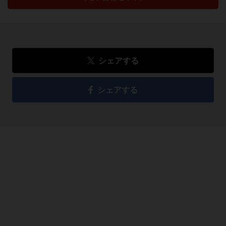
シェアする
シェアする