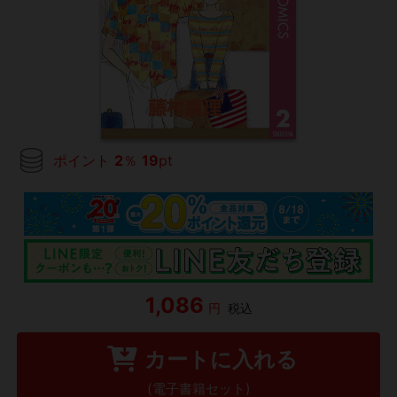
ポイント
2
％
19
pt
1,086
円
税込
カートに入れる
(電子書籍セット)