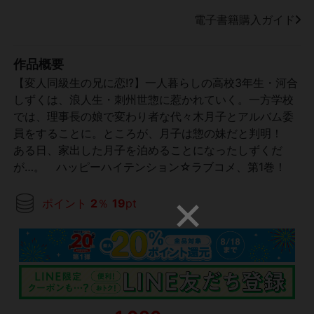
電子書籍購入ガイド
作品概要
【変人同級生の兄に恋!?】一人暮らしの高校3年生・河合
しずくは、浪人生・刺州世惣に惹かれていく。一方学校
では、理事長の娘で変わり者な代々木月子とアルバム委
員をすることに。ところが、月子は惣の妹だと判明！
ある日、家出した月子を泊めることになったしずくだ
が…。 ハッピーハイテンション☆ラブコメ、第1巻！
ポイント
2
％
19
pt