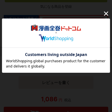
気になる商品を登録
作品レビュー
（関連商品を含む）
この作品にはまだレビューがありません。 今後読まれる
方のために感想を共有してもらえませんか？
レビューを書く
1,086
円
税込