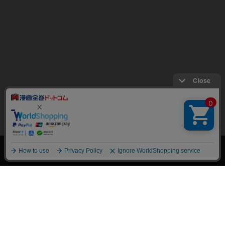
上へ
漫画全巻ドットコム TOP
トップページ
会員登録・ログイン
初めての方へ
電子書籍の読み方