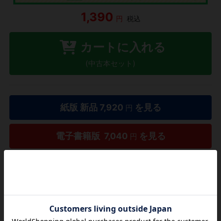
1,390
円
税込
カートに入れる
(中古本セット)
紙版 新品
7,920
を見る
円
電子書籍版
7,040
を見る
円
1巻単位からご購入いただけます
タダ読み
欲しいリストに追加する