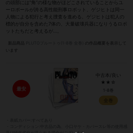
の頭部には“角”の様な物がほどこされていることからユ
ーロポールが誇る高性能刑事ロボット、ゲジヒトは同一
人物による犯行と考え捜査を進める。ゲジヒトは犯人の
標的が自分を含めた7体の、大量破壊兵器になりうるロボ
ットたちだと考えるが…。
新品商品
PLUTOプルートゥ(1-8巻 全巻)
の作品概要を表示して
います
中古本/良い
★★☆
最安
1-8巻
全巻
・表紙カバー:すべてあり
・コンディション:中古品の為、小口ヤケ・カバースレ等の使用感
及び経年劣化が見られる場合がございます。