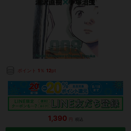
ポイント
1
％
12
pt
1,390
円
税込