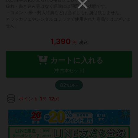
破れ・書き込み等はなく通読には問題ない状態です。
・コメント:帯・封入特典などは必ずしも付属は致しません。
ネットカフェやレンタルコミックで使用された商品ではございま
せん。
1,390
円
税込
カートに入れる
(中古本セット)
82
%OFF
ポイント
1
％
12
pt