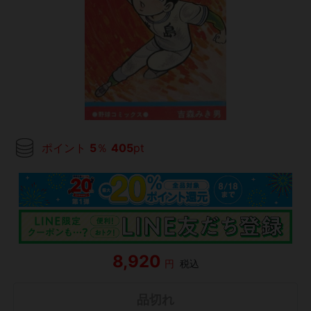
ポイント
5
％
405
pt
8,920
円
税込
品切れ