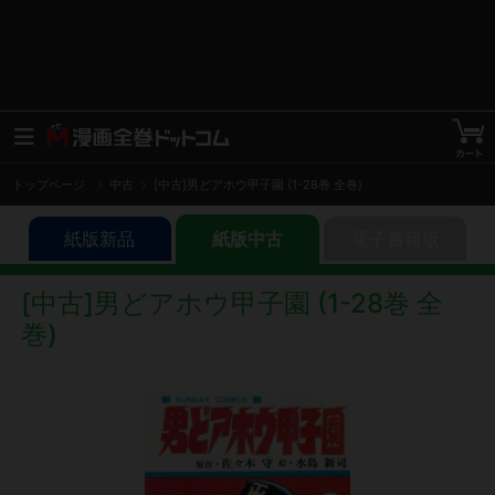
トップページ
中古
[中古]男どアホウ甲子園 (1-28巻 全巻)
紙版新品
紙版中古
電子書籍版
[中古]男どアホウ甲子園 (1-28巻 全
巻)