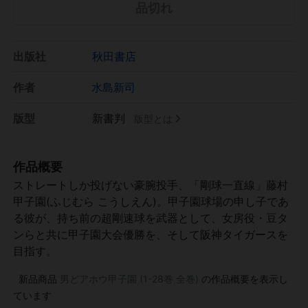
品切れ
出版社
秋田書店
作者
水島新司
版型
新書判
版型とは
作品概要
ストレートしか投げない豪腕投手、「剛球一直線」藤村
甲子園(ふじむら こうしえん)。甲子園球場の申し子であ
る彼が、持ち前の超剛速球を武器として、女房役・豆タ
ンらと共に甲子園大会優勝を、そして阪神タイガースを
目指す。
新品商品
男どアホウ甲子園 (1-28巻 全巻)
の作品概要を表示し
ています