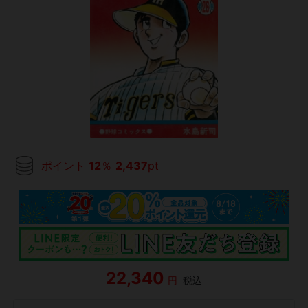
ポイント
12
％
2,437
pt
22,340
円
税込