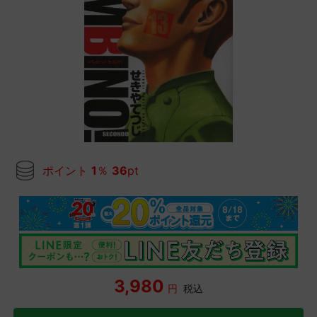
ポイント
1
％
36
pt
3,980
円
税込