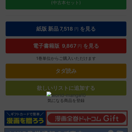
(中古本セット)
紙版 新品
7,518
を見る
円
電子書籍版
9,867
を見る
円
1巻単位からご購入いただけます
タダ読み
欲しいリストに追加する
気になる商品を登録