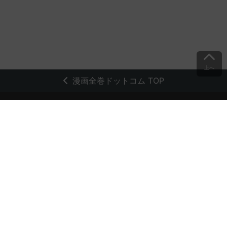
上へ
漫画全巻ドットコム TOP
トップページ
会員登録・ログイン
初めての方へ
電子書籍の読み方
支払方法
特定商取引法に基づく通販の表記
資金決済法に基づく表示
古物営業法に基づく表示