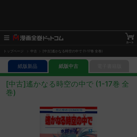
トップページ
中古
[中古]遙かなる時空の中で (1-17巻 全巻)
紙版新品
紙版中古
電子書籍版
[中古]遙かなる時空の中で (1-17巻 全
巻)