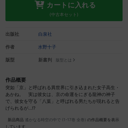
カートに入れる
(中古本セット)
出版社
白泉社
作者
水野十子
版型
新書判
版型とは
作品概要
突如「京」と呼ばれる異世界に引き込まれた女子高生・
あかね。 実は彼女は、京の命運をにぎる龍神の神子
で、彼女を守る「八葉」と呼ばれる男たちが現れると告
げられるが…!?
新品商品
遙かなる時空の中で (1-17巻 全巻)
の作品概要を表示
しています