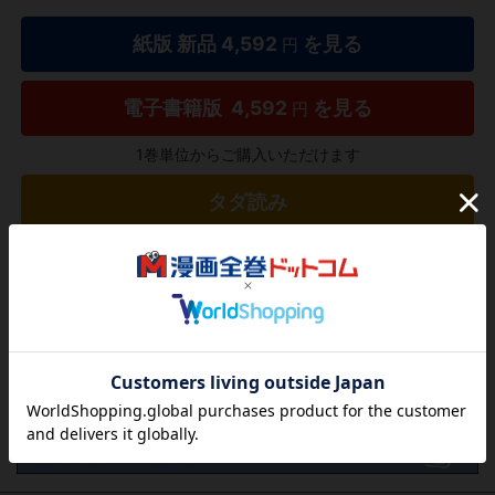
紙版 新品
4,592
を見る
円
電子書籍版
4,592
を見る
円
1巻単位からご購入いただけます
タダ読み
欲しいリストに追加する
気になる商品を登録