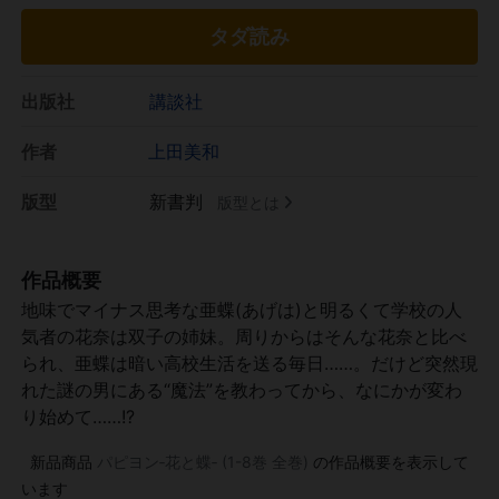
タダ読み
出版社
講談社
作者
上田美和
版型
新書判
版型とは
作品概要
地味でマイナス思考な亜蝶(あげは)と明るくて学校の人
気者の花奈は双子の姉妹。周りからはそんな花奈と比べ
られ、亜蝶は暗い高校生活を送る毎日……。だけど突然現
れた謎の男にある“魔法”を教わってから、なにかが変わ
り始めて……!?
新品商品
パピヨン‐花と蝶‐ (1-8巻 全巻)
の作品概要を表示して
います