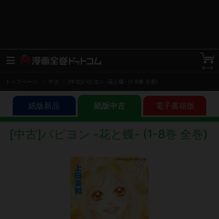
トップページ
中古
[中古]パピヨン -花と蝶- (1-8巻 全巻)
紙版新品
紙版中古
電子書籍版
[中古]パピヨン -花と蝶- (1-8巻 全巻)