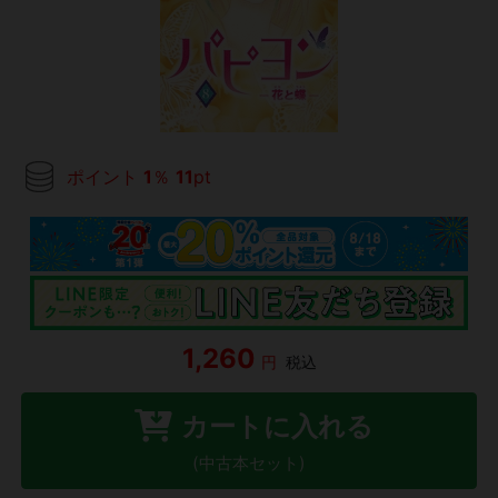
ポイント
1
％
11
pt
1,260
円
税込
カートに入れる
(中古本セット)