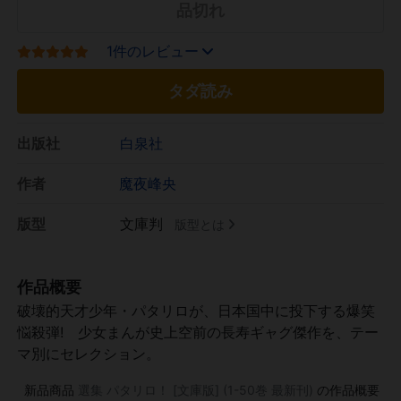
品切れ
1件のレビュー
タダ読み
出版社
白泉社
作者
魔夜峰央
版型
文庫判
版型とは
作品概要
破壊的天才少年・パタリロが、日本国中に投下する爆笑
悩殺弾! 少女まんが史上空前の長寿ギャグ傑作を、テー
マ別にセレクション。
新品商品
選集 パタリロ！ [文庫版] (1-50巻 最新刊)
の作品概要