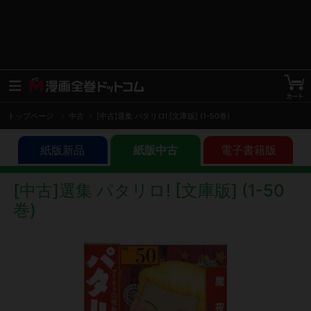
トップページ
中古
[中古]選集 パタリロ! [文庫版] (1-50巻)
紙版新品
紙版中古
電子書籍版
[中古]選集 パタリロ! [文庫版] (1-50
巻)