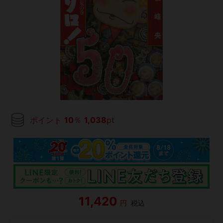
ポイント
10
％
1,038
pt
11,420
円
税込