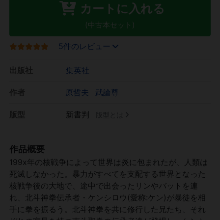
カートに入れる
(中古本セット)
5件のレビュー
出版社
集英社
作者
原哲夫
武論尊
版型
新書判
版型とは
作品概要
199x年の核戦争によって世界は炎に包まれたが、人類は
死滅しなかった。暴力がすべてを支配する世界となった
核戦争後の大地で、途中で出会ったリンやバットを連
れ、北斗神拳伝承者・ケンシロウ(愛称:ケン)が暴徒を相
手に拳を振るう。北斗神拳を共に修行した兄たち、それ