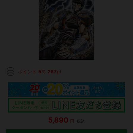
ポイント
5
％
267
pt
5,890
円
税込