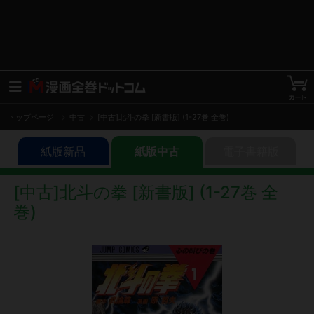
トップページ
中古
[中古]北斗の拳 [新書版] (1-27巻 全巻)
紙版新品
紙版中古
電子書籍版
[中古]北斗の拳 [新書版] (1-27巻 全
巻)