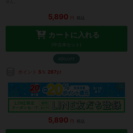
せん。
5,890
円
税込
カートに入れる
(中古本セット)
49
%OFF
ポイント
5
％
267
pt
5,890
円
税込