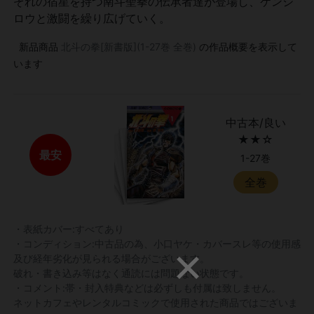
ぞれの宿星を持つ南斗聖拳の伝承者達が登場し、ケンシ
ロウと激闘を繰り広げていく。
新品商品
北斗の拳[新書版](1-27巻 全巻)
の作品概要を表示して
います
中古本/良い
★★☆
最安
1-27巻
全巻
・表紙カバー:すべてあり
・コンディション:中古品の為、小口ヤケ・カバースレ等の使用感
及び経年劣化が見られる場合がございます。
破れ・書き込み等はなく通読には問題ない状態です。
・コメント:帯・封入特典などは必ずしも付属は致しません。
ネットカフェやレンタルコミックで使用された商品ではございま