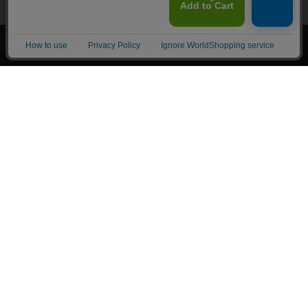
上へ
漫画全巻ドットコム TOP
トップページ
会員登録・ログイン
初めての方へ
電子書籍の読み方
支払方法
特定商取引法に基づく通販の表記
資金決済法に基づく表示
古物営業法に基づく表示
よくある質問
問い合わせ
個人情報保護方針