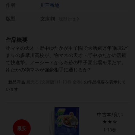
作者
川三番地
版型
文庫判
版型とは
作品概要
物マネの天才・野中ゆたかが甲子園で大活躍万年1回戦ど
まりの多摩川高校が、物マネの天才・野中ゆたかの活躍
で快進撃。ノーシードから奇跡の甲子園出場を果たす。
ゆたかの物マネが強豪相手に通じるか?
新品商品
風光る [文庫版] (1-13巻 全巻)
の作品概要を表示して
います
中古本/良い
★★☆
最安
1-13巻