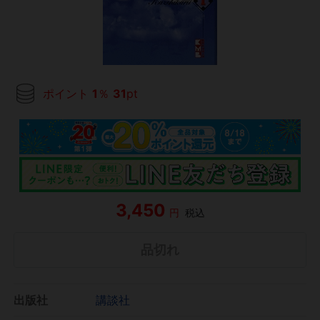
ポイント
1
％
31
pt
3,450
円
税込
品切れ
出版社
講談社