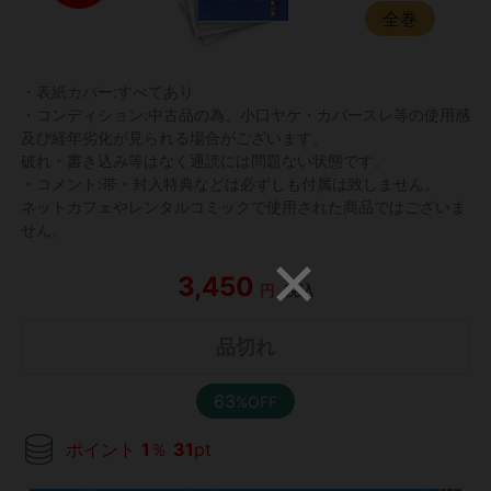
全巻
・表紙カバー:すべてあり
・コンディション:中古品の為、小口ヤケ・カバースレ等の使用感
及び経年劣化が見られる場合がございます。
破れ・書き込み等はなく通読には問題ない状態です。
・コメント:帯・封入特典などは必ずしも付属は致しません。
ネットカフェやレンタルコミックで使用された商品ではございま
せん。
3,450
円
税込
品切れ
63
%OFF
ポイント
1
％
31
pt