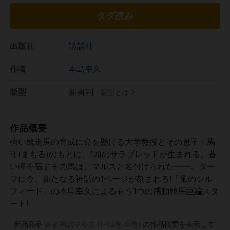
タダ読み
出版社
講談社
作者
本島幸久
版型
新書判
版型とは
作品概要
強い競走馬の育成に命を懸ける大学教授とその息子・馬
守(まもる)のもとに、1頭のサラブレッドが生まれる。蒼
い瞳を宿すその馬は、マルスと名付けられた――。ター
フに今、新たなる神話の1ページが刻まれる!「風のシル
フィード」の本島幸久によるもう1つの感動競馬巨編スタ
ート!
新品商品
蒼き神話マルス (1-13巻 全巻)
の作品概要を表示して