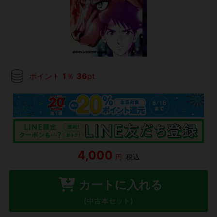
ポイント
1
％
36
pt
4,000
円
税込
カートに入れる
(中古本セット)