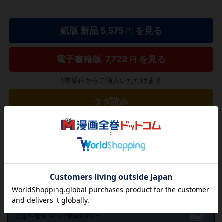
紙版 新品
5,575
を見る
円
電子書籍版
7,722
を見る
円
1巻単位からご購入いただけます
タダ読み
欲しいリストに追加する
気になる商品を登録