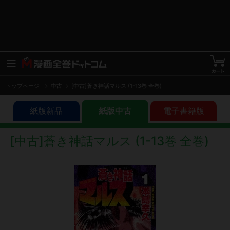
トップページ
中古
[中古]蒼き神話マルス (1-13巻 全巻)
紙版新品
紙版中古
電子書籍版
[中古]蒼き神話マルス (1-13巻 全巻)