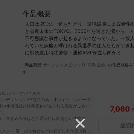
作品概要
人口は増加の一途をたどり、環境破壊による酸性
きる近未来のTOKYO。2000年を過ぎた頃から、
不可思議な事件が起きるようになっていた。一般
れていた妖魔と呼ばれる異世界の住人たちが引き
に対妖魔用特殊警察・通称AMPが立ち向かう。
新品商品
サイレントメビウス (1-12巻 全巻)
の作品概要を
す
表紙カバー:すべてあり
コンディション:中古品の為、小口ヤケ・カバース
等の使用感及び経年劣化が見られる場合がござい
7,060
す。
れ・書き込み等はなく通読には問題ない状態で
。
品切
コメント:帯・封入特典などは必ずしも付属は致し