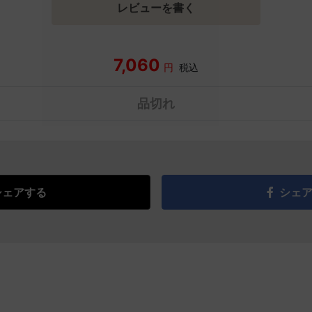
レビューを書く
7,060
円
税込
品切れ
シェアする
シェ