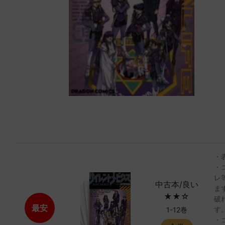
・
・
レ
中古本/良い
ま
★★☆
破
最安
す
1-12巻
・