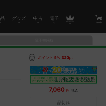
品
グッズ
中古
電子
電子書籍版
ポイント
5
％
320
pt
7,060
円
税込
品切れ