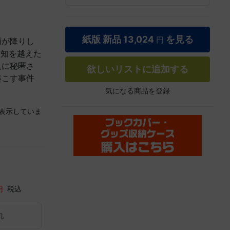
紙版 新品
13,024
を見る
円
雨が降りし
人知を越えた
人に秘匿さ
欲しいリストに追加する
起こす事件
気になる商品を登録
表示していま
円
税込
れ