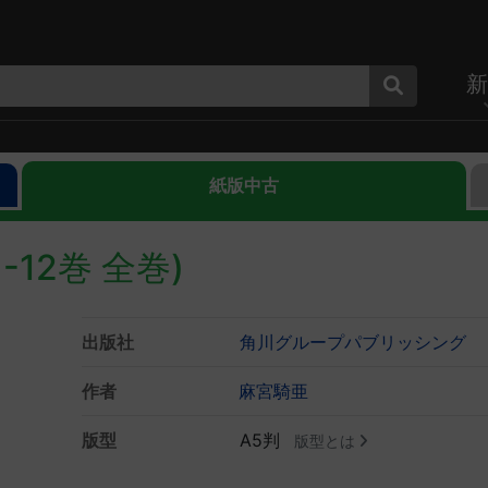
新
紙版中古
12巻 全巻)
出版社
角川グループパブリッシング
作者
麻宮騎亜
版型
A5判
版型とは