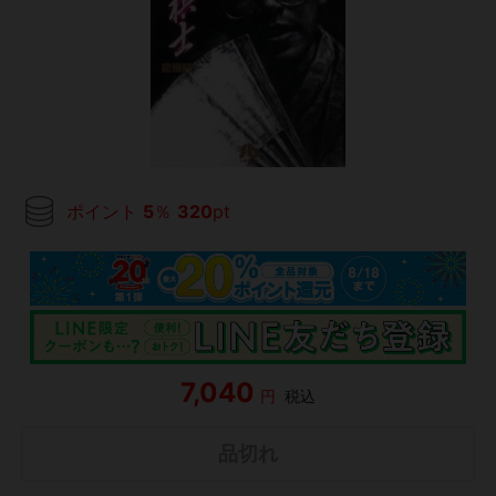
ポイント
5
％
320
pt
7,040
円
税込
品切れ