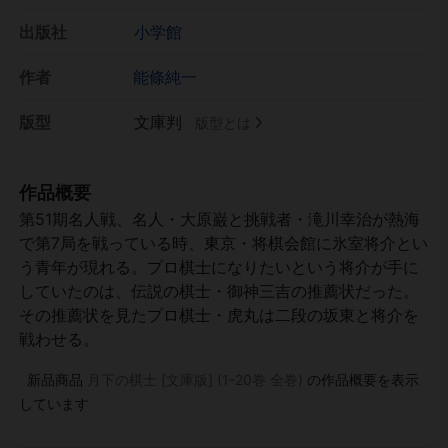
出版社
小学館
作者
能條純一
版型
文庫判
版型とは
作品概要
第51期名人戦、名人・大原巌と挑戦者・滝川幸治が熱海
で第7局を戦っている時、東京・将棋会館に氷室将介とい
う青年が現れる。プロ棋士になりたいという将介が手に
していたのは、伝説の棋士・御神三吉の推薦状だった。
その推薦状を見たプロ棋士・虎丸は二段の坂東と将介を
戦わせる。
新品商品
月下の棋士 [文庫版] (1-20巻 全巻)
の作品概要を表示
しています