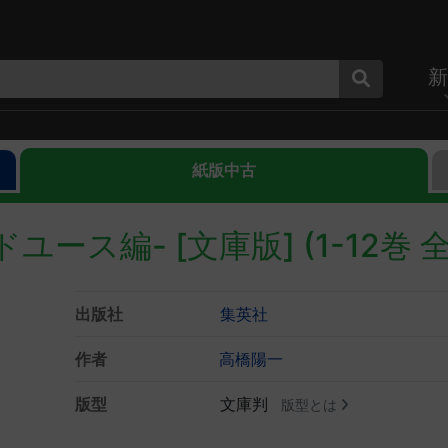
新
紙版中古
ース編- [文庫版] (1-12巻 全
出版社
集英社
作者
高橋陽一
版型
文庫判
版型とは