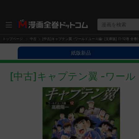
漫画を検索
トップページ
中古
[中古]キャプテン翼 -ワールドユース編- [文庫版] (1-12巻 全巻)
紙版新品
[中古]キャプテン翼 -ワールドユ