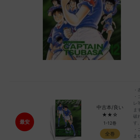
・
・
レ
中古本/良い
ま
★★☆
破
最安
す
1-12巻
・
全巻
ま