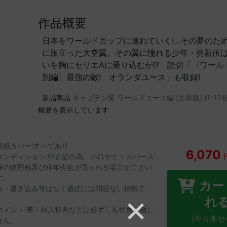
作品概要
日本をワールドカップに連れていく!…その夢のた
に旅立った大空翼。その翼に憧れる少年・葵新伍
いを胸にセリエAに乗り込むが!? 読切「〈ワール
別編〉最強の敵! オランダユース」も収録!
新品商品
キャプテン翼 ワールドユース編 [文庫版] (1-12巻
概要を表示しています
表紙カバー:すべてあり
6,070
コンディション:中古品の為、小口ヤケ・カバース
等の使用感及び経年劣化が見られる場合がござい
す。
カー
れ・書き込み等はなく通読には問題ない状態で
。
れ
コメント:帯・封入特典などは必ずしも付属は致し
(中古本セ
せん。