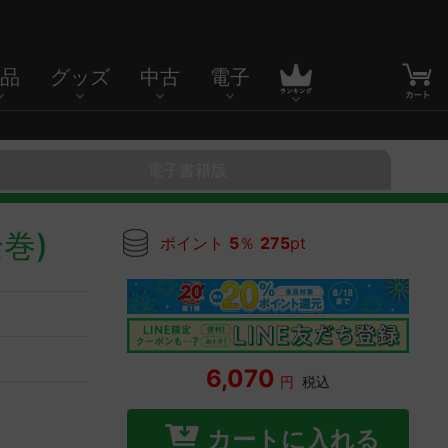
品
グッズ
中古
電子
電子書籍版
巻)
ポイント
5
％
275
pt
6,070
円
税込
カートに入れる