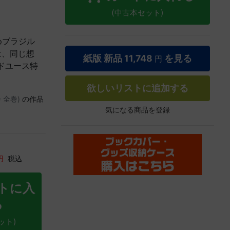
(中古本セット)
めブラジル
は、同じ想
紙版 新品
11,748
を見る
円
ドユース特
欲しいリストに追加する
 全巻)
の作品
気になる商品を登録
円
税込
トに入
る
ット)