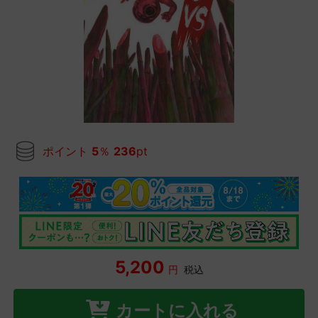
ポイント
5
％
236
pt
5,200
円
税込
カートに入れる