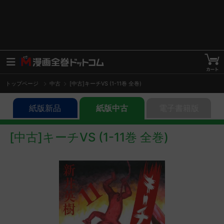
トップページ
中古
[中古]キーチVS (1-11巻 全巻)
紙版新品
紙版中古
電子書籍版
[中古]キーチVS (1-11巻 全巻)