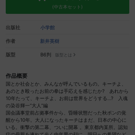
(中古本セット)
出版社
小学館
作者
新井英樹
版型
B6判
版型とは
作品概要
国とか社会とか、みんなが呼んでいるもの。キーチよ、
あのとき殴ったお前の拳は手応えを感じたか? あれから
10年たって、キーチよ、お前は世界をどうする…? 入魂
の染谷輝一“大人”編
国会議事堂前占拠事件から、昏睡状態だった秋ポンの覚
醒から10年。大人になったキーチはまだ、日本の中心に
いる。衝撃の第二幕、ついに開幕 。東京都内某所。認知
症の母親を連れて歩く中年男の顔に、明日への希望など