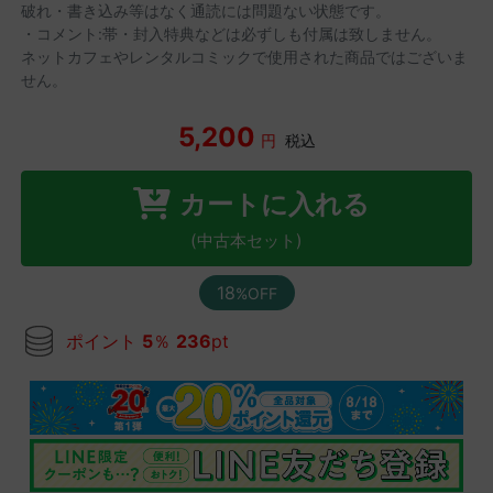
破れ・書き込み等はなく通読には問題ない状態です。
・コメント:帯・封入特典などは必ずしも付属は致しません。
ネットカフェやレンタルコミックで使用された商品ではございま
せん。
5,200
円
税込
カートに入れる
(中古本セット)
18
%OFF
ポイント
5
％
236
pt