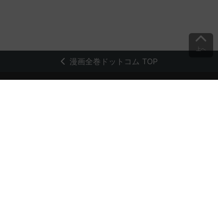
上へ
漫画全巻ドットコム TOP
トップページ
会員登録・ログイン
初めての方へ
電子書籍の読み方
支払方法
特定商取引法に基づく通販の表記
資金決済法に基づく表示
古物営業法に基づく表示
よくある質問