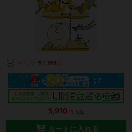
ポイント
5
％
268
pt
5,910
円
税込
カートに入れる