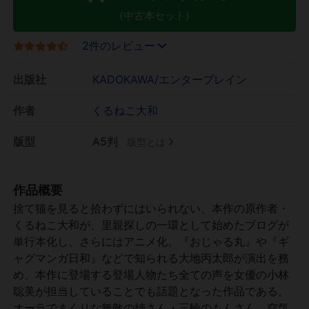
(中古本セット)
2件のレビュー
出版社
KADOKAWA/エンターブレイン
作者
くるねこ大和
版型
A5判
版型とは
作品概要
捨て猫を見ると拾わずにはいられない、本作の原作者・
くるねこ大和が、里親探しの一環として始めたブログが
単行本化し、さらにはアニメ化。『おじゃる丸』や『ギ
ャグマンガ日和』などで知られる大地丙太郎が演出を務
め、本作に登場する登場人物たち全ての声を女優の小林
聡美が担当していることでも話題となった作品である。
オーラでまくりな無敵の姉さん・三輪のもんさん、空気