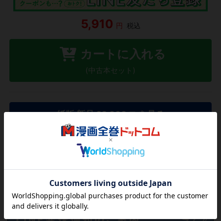
5,910
円
税込
カートに入れる
(中古本セット)
紙版 新品
22,000
を見る
円
欲しいリストに追加する
気になる商品を登録