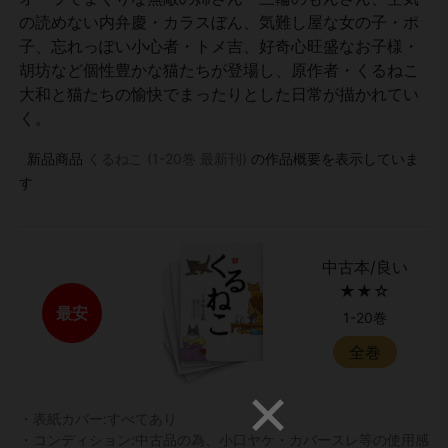
の読めない内弁慶・カラスぼん、気難し屋な女の子・ポ
子、忘れっぽい小心者・トメ吉、好奇心旺盛なお子様・
胡坊など個性豊かな猫たちが登場し、原作者・くるねこ
大和と猫たちの愉快でまったりとした日常が描かれてい
く。
新品商品
くるねこ (1-20巻 最新刊)
の作品概要を表示していま
す
中古本/良い
★★☆
最安
1-20巻
全巻
・表紙カバー:すべてあり
・コンディション:中古品の為、小口ヤケ・カバースレ等の使用感