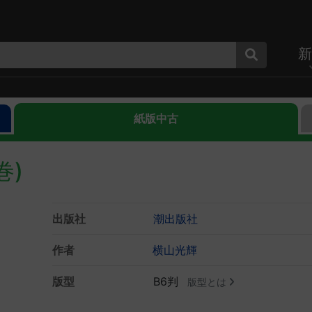
新
紙版中古
巻)
出版社
潮出版社
作者
横山光輝
版型
B6判
版型とは