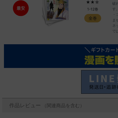
★★☆
破
最安
す
1-12巻
・
全巻
ま
ネ
で
作品レビュー
（関連商品を含む）