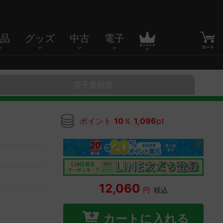
品
グッズ
中古
電子
電子書籍版
ポイント
10
％
1,096
pt
12,060
円
税込
カートに入れる