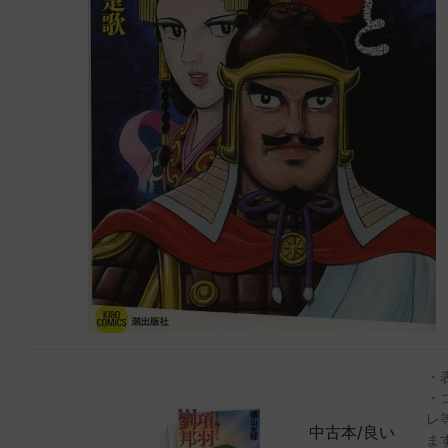
・
・
レ
中古本/良い
ま