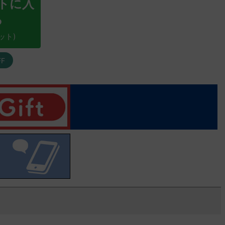
トに入
る
ット)
FF