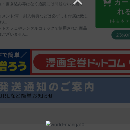
カー
れ・書き込み等はなく通読には問題ない状態で
。
れ
コメント:帯・封入特典などは必ずしも付属は致し
(中古本セ
せん。
ットカフェやレンタルコミックで使用された商品
はございません。
23
%O