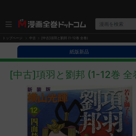
漫画を検索
トップページ
中古
[中古]項羽と劉邦 (1-12巻 全巻)
紙版新品
[中古]項羽と劉邦 (1-12巻 全