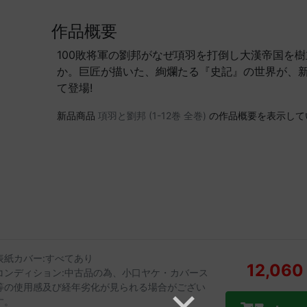
作品概要
100敗将軍の劉邦がなぜ項羽を打倒し大漢帝国を
か。巨匠が描いた、絢爛たる『史記』の世界が、
て登場!
新品商品
項羽と劉邦 (1-12巻 全巻)
の作品概要を表示して
表紙カバー:すべてあり
12,060
コンディション:中古品の為、小口ヤケ・カバース
等の使用感及び経年劣化が見られる場合がござい
す。