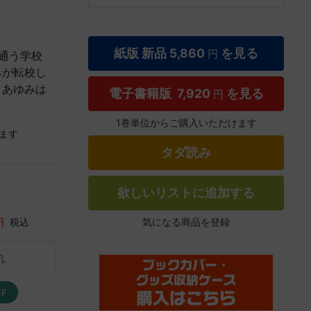
紙版 新品
5,860
を見る
円
通う学校
みが転校し
。あゆみは
電子書籍版
7,920
を見る
円
1巻単位からご購入いただけます
ます
タダ読み
欲しいリストに追加する
気になる商品を登録
円
税込
れ
FF