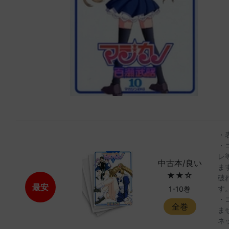
・
・
レ
中古本/良い
ま
★★☆
破
最安
す
1-10巻
・
全巻
ま
ネ