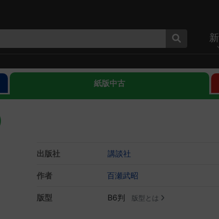
新
紙版中古
)
出版社
講談社
作者
百瀬武昭
版型
B6判
版型とは