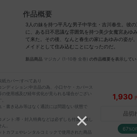
作品概要
3人の妹を持つ平凡な男子中学生・吉川春生。彼の
に、ある日不思議な雰囲気を持つ美少女魔宮あゆ
て来た。その後、なんと春生の家にあゆみの姿が
メイドとして住み込むことになったのだ。
新品商品
マジカノ (1-10巻 全巻)
の作品概要を表示してい
表紙カバー:すべてあり
コンディション:中古品の為、小口ヤケ・カバース
等の使用感及び経年劣化が見られる場合がござい
1,930
す。
れ・書き込み等はなく通読には問題ない状態で
。
品切
コメント:帯・封入特典などは必ずしも付属は致し
せん。
67
%O
ットカフェやレンタルコミックで使用された商品