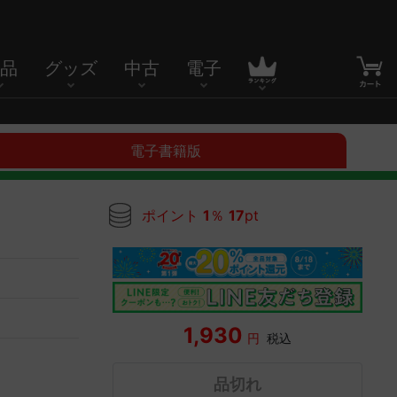
品
グッズ
中古
電子
電子書籍版
ポイント
1
％
17
pt
1,930
円
税込
品切れ