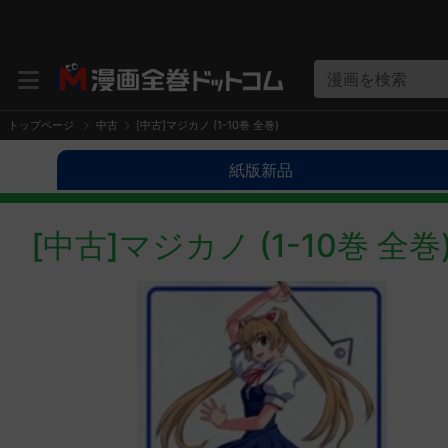
漫画を検索
トップページ
中古
[中古]マジカノ (1-10巻 全巻)
紙版新品
[中古]マジカノ (1-10巻 全巻