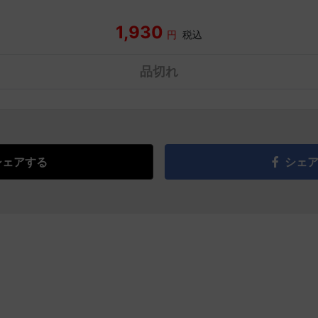
1,930
円
税込
品切れ
シェアする
シェ