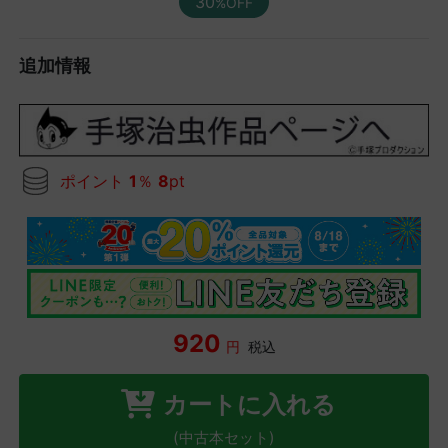
30
%OFF
追加情報
ポイント
1
％
8
pt
920
円
税込
カートに入れる
(中古本セット)