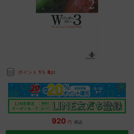
ポイント
1
％
8
pt
920
円
税込