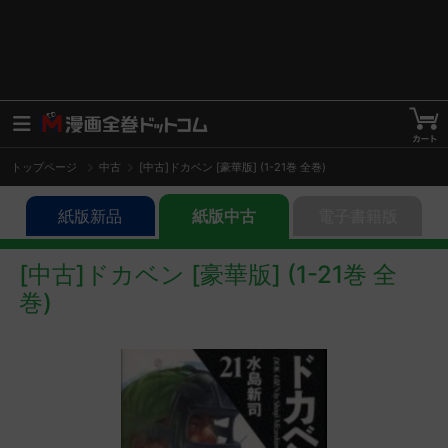
トップページ
中古
[中古]ドカベン [豪華版] (1-21巻 全巻)
紙版新品
紙版中古
電子書籍版
[中古]ドカベン [豪華版] (1-21巻 全
巻)