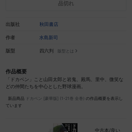
品切れ
出版社
秋田書店
作者
水島新司
版型
四六判
版型とは
作品概要
「ドカベン」こと山田太郎と岩鬼、殿馬、里中、微笑な
どの仲間たちを中心とした野球漫画。
新品商品
ドカベン [豪華版] (1-21巻 全巻)
の作品概要を表示し
ています
中古本/良い