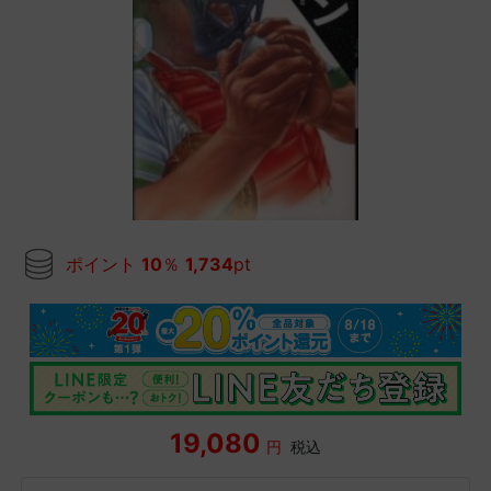
ポイント
10
％
1,734
pt
19,080
円
税込