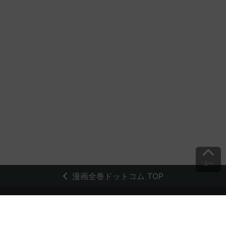
上へ
漫画全巻ドットコム TOP
トップページ
会員登録・ログイン