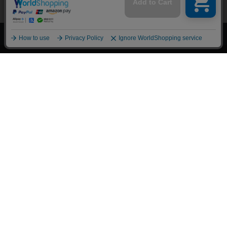
上へ
漫画全巻ドットコム TOP
トップページ
会員登録・ログイン
初めての方へ
電子書籍の読み方
支払方法
特定商取引法に基づく通販の表記
資金決済法に基づく表示
古物営業法に基づく表示
よくある質問
問い合わせ
個人情報保護方針