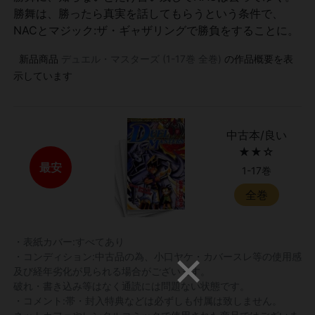
勝舞は、勝ったら真実を話してもらうという条件で、
NACとマジック:ザ・ギャザリングで勝負をすることに。
新品商品
デュエル・マスターズ (1-17巻 全巻)
の作品概要を表
示しています
中古本/良い
★★☆
最安
1-17巻
全巻
・表紙カバー:すべてあり
・コンディション:中古品の為、小口ヤケ・カバースレ等の使用感
及び経年劣化が見られる場合がございます。
破れ・書き込み等はなく通読には問題ない状態です。
・コメント:帯・封入特典などは必ずしも付属は致しません。