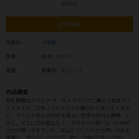
品切れ
タダ読み
出版社
小学館
作者
松本しげのぶ
版型
新書判
版型とは
作品概要
切札勝舞はマジック:ザ・ギャザリングに燃える熱血デュ
エリストだ。三年ぶりにデュエル修行から帰ってくる父
と、デュエル名人のNACを迎えに空港を訪れた勝舞。し
かし、そこに父の姿はなく、ボロボロの姿になったNAC
だけが帰ってきていた。父はどうしたのかと問いつめる
勝舞に、知らないとだけ言い残してNACは去ってゆく。