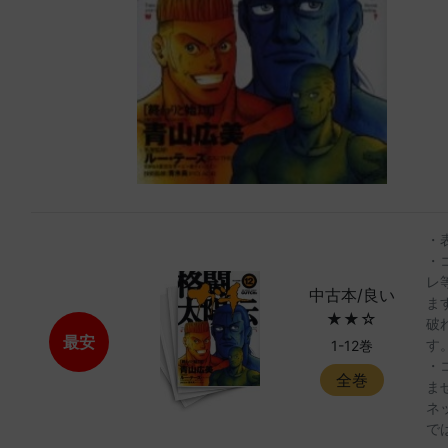
・
・
レ
中古本/良い
ま
★★☆
破
最安
す
1-12巻
・
全巻
ま
ネ
で