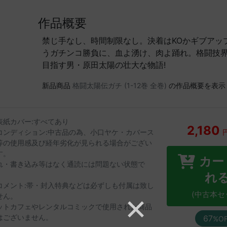
作品概要
禁じ手なし、時間制限なし。決着はKOかギブアッ
うガチンコ勝負に、血よ湧け、肉よ踊れ。格闘技
目指す男・原田太陽の壮大な物語!
新品商品
格闘太陽伝ガチ (1-12巻 全巻)
の作品概要を表示
表紙カバー:すべてあり
2,180
コンディション:中古品の為、小口ヤケ・カバース
等の使用感及び経年劣化が見られる場合がござい
す。
カー
れ・書き込み等はなく通読には問題ない状態で
。
れ
コメント:帯・封入特典などは必ずしも付属は致し
(中古本セ
せん。
ットカフェやレンタルコミックで使用された商品
はございません。
67
%O