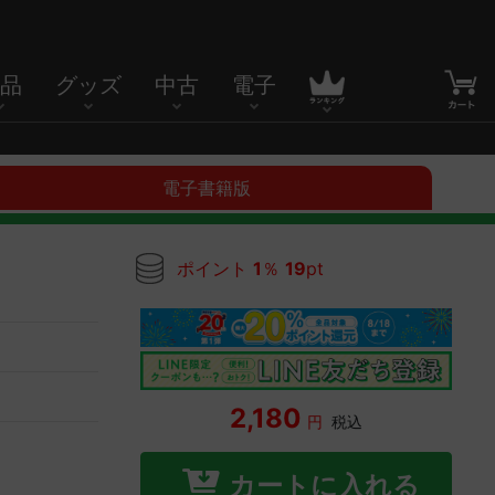
品
グッズ
中古
電子
電子書籍版
ポイント
1
％
19
pt
2,180
円
税込
カートに入れる