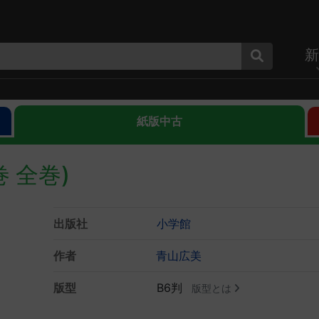
新
紙版中古
巻 全巻)
出版社
小学館
作者
青山広美
版型
B6判
版型とは