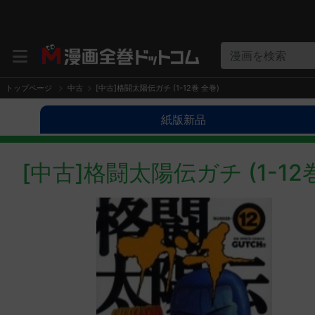
漫画を検索
トップページ
中古
[中古]格闘太陽伝ガチ (1-12巻 全巻)
紙版新品
[中古]格闘太陽伝ガチ (1-12