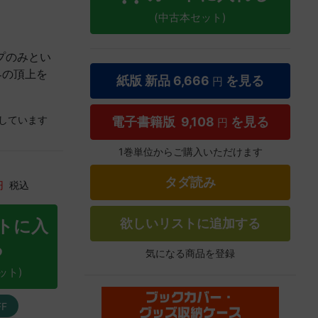
(中古本セット)
プのみとい
界の頂上を
紙版 新品
6,666
を見る
円
しています
電子書籍版
9,108
を見る
円
1巻単位からご購入いただけます
タダ読み
円
税込
欲しいリストに追加する
トに入
る
気になる商品を登録
ット)
FF