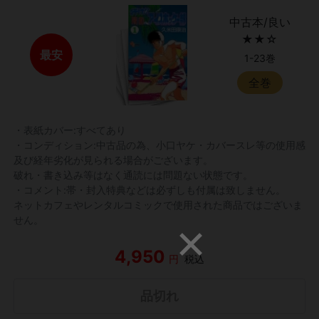
中古本/良い
★★☆
最安
1-23巻
全巻
・表紙カバー:すべてあり
・コンディション:中古品の為、小口ヤケ・カバースレ等の使用感
及び経年劣化が見られる場合がございます。
破れ・書き込み等はなく通読には問題ない状態です。
・コメント:帯・封入特典などは必ずしも付属は致しません。
ネットカフェやレンタルコミックで使用された商品ではございま
せん。
4,950
円
税込
品切れ