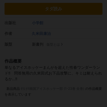
タダ読み
出版社
小学館
作者
久米田康治
版型
新書判
版型とは
作品概要
単なるアイスホッケーまんがを超えた性春ワンダーラン
ド!! 問答無用の久米田式お下品攻撃に、キミは耐えられ
るか…!!
新品商品
行け!!南国アイスホッケー部 (1-23巻 全巻)
の作品概要
を表示しています