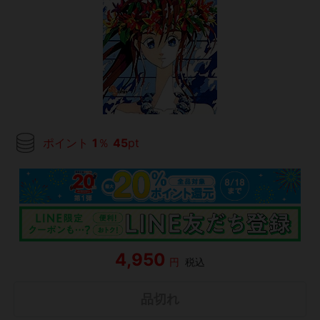
ポイント
1
％
45
pt
4,950
円
税込
品切れ