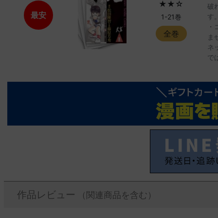
★★☆
破
最安
す
1-21巻
・
全巻
ま
ネ
で
作品レビュー
（関連商品を含む）