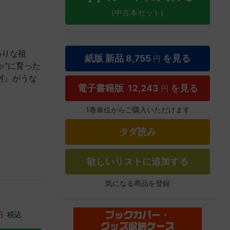
(中古本セット)
わりな祖
紙版 新品
8,755
を見る
円
ゃ”に育った
肘』がうな
電子書籍版
12,243
を見る
円
1巻単位からご購入いただけます
タダ読み
欲しいリストに追加する
気になる商品を登録
円
税込