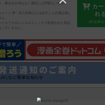
れ・書き込み等はなく通読には問題ない状態で
カー
。
れ
コメント:帯・封入特典などは必ずしも付属は致し
せん。
(中古本セ
ットカフェやレンタルコミックで使用された商品
はございません。