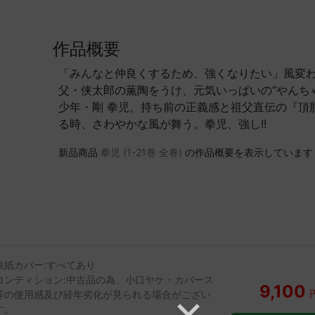
作品概要
「みんなと仲良くするため、強くなりたい」風変
父・侠太郎の薫陶をうけ、元気いっぱいの“やんち
少年・剛 拳児。持ち前の正義感と祖父直伝の『頂
る時、さわやかな風が舞う。拳児、強し!!
新品商品
拳児 (1-21巻 全巻)
の作品概要を表示しています
表紙カバー:すべてあり
コンディション:中古品の為、小口ヤケ・カバース
9,100
等の使用感及び経年劣化が見られる場合がござい
す。