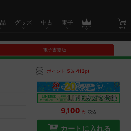
品
グッズ
中古
電子
電子書籍版
ポイント
5
％
413
pt
9,100
円
税込
カートに入れる