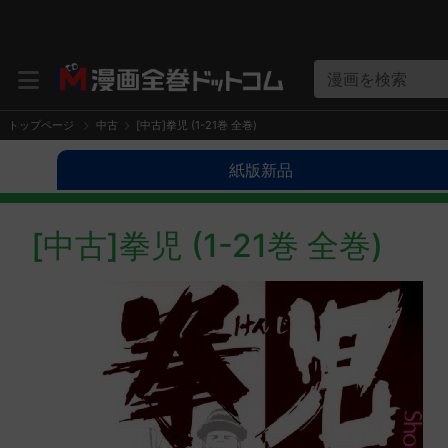
漫画を検索
トップページ
中古
[中古]拳児 (1-21巻 全巻)
紙版新品
[中古]拳児 (1-21巻 全巻)