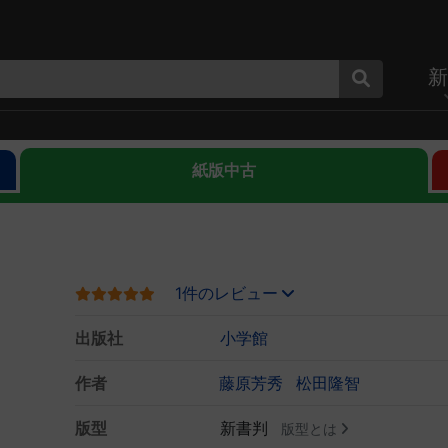
新
紙版中古
1件のレビュー
出版社
小学館
作者
藤原芳秀
松田隆智
版型
新書判
版型とは