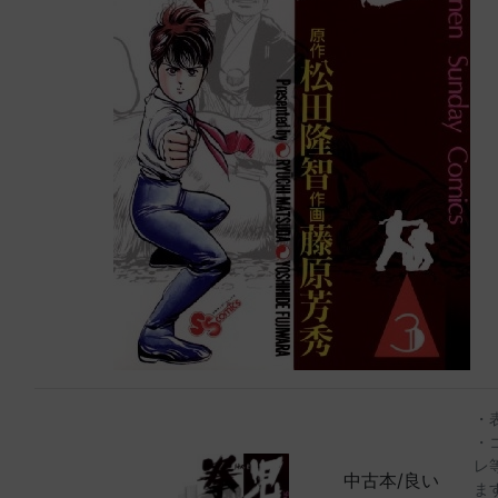
・
・
レ
中古本/良い
ま