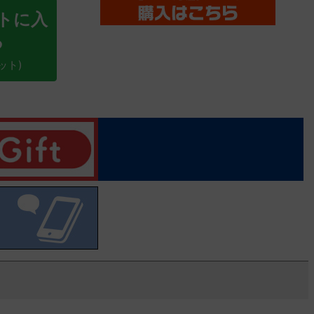
トに入
る
ット)