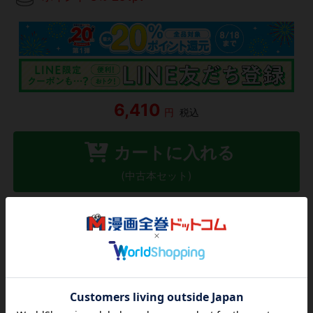
6,410
円
税込
カートに入れる
(中古本セット)
紙版 新品
14,190
を見る
円
欲しいリストに追加する
気になる商品を登録