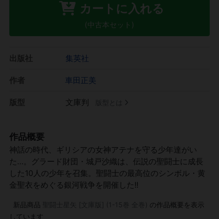
カートに入れる
(中古本セット)
出版社
集英社
作者
車田正美
版型
文庫判
版型とは
作品概要
神話の時代、ギリシアの女神アテナを守る少年達がい
た…。グラード財団・城戸沙織は、伝説の聖闘士に成長
した10人の少年を召集。聖闘士の最高位のシンボル・黄
金聖衣をめぐる銀河戦争を開催した!!
新品商品
聖闘士星矢 [文庫版] (1-15巻 全巻)
の作品概要を表示
しています