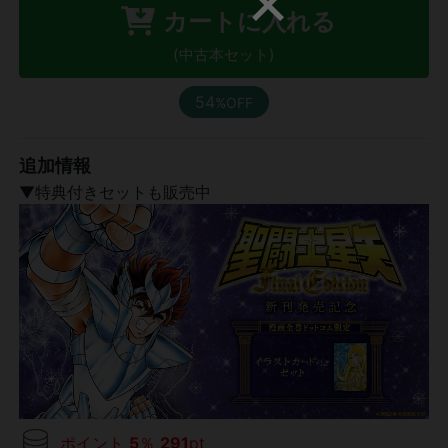
カートに入れる
(中古本セット)
54
%OFF
追加情報
▼特典付きセットも販売中
ポイント
5
％
291
pt