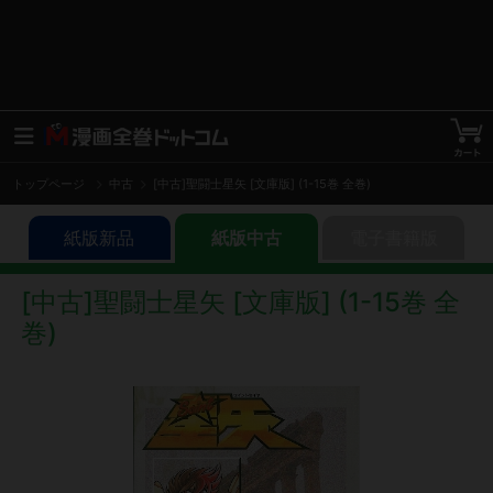
トップページ
中古
[中古]聖闘士星矢 [文庫版] (1-15巻 全巻)
紙版新品
紙版中古
電子書籍版
[中古]聖闘士星矢 [文庫版] (1-15巻 全
巻)