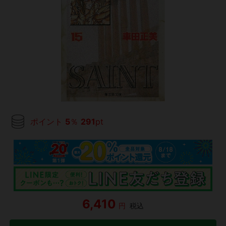
ポイント
5
％
291
pt
6,410
円
税込