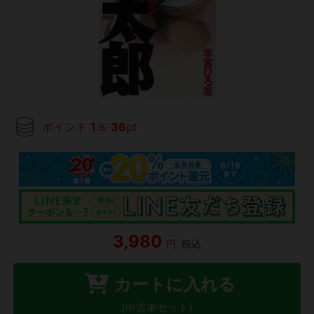
ポイント
1
％
36
pt
3,980
円
税込
カートに入れる
(中古本セット)