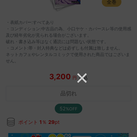
全巻
・表紙カバー:すべてあり
・コンディション:中古品の為、小口ヤケ・カバースレ等の使用感
及び経年劣化が見られる場合がございます。
破れ・書き込み等はなく通読には問題ない状態です。
・コメント:帯・封入特典などは必ずしも付属は致しません。
ネットカフェやレンタルコミックで使用された商品ではございま
せん。
3,200
円
税込
品切れ
52
%OFF
ポイント
1
％
29
pt