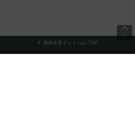
上へ
漫画全巻ドットコム TOP
トップページ
会員登録・ログイン
初めての方へ
電子書籍の読み方
支払方法
特定商取引法に基づく通販の表記
資金決済法に基づく表示
古物営業法に基づく表示
よくある質問