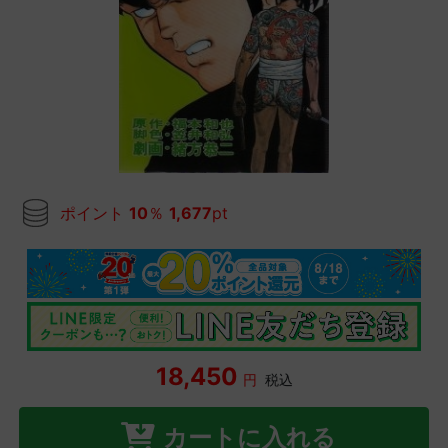
ポイント
10
％
1,677
pt
18,450
円
税込
カートに入れる