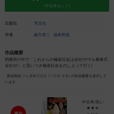
(中古本セット)
出版社
芳文社
作者
緒方恭二
福本和也
作品概要
刑務所の中で「これからの極道社会は会社や!マル暴株式
会社や!」と思いつき極道社会をのし上って行く!
新品商品
マル暴株式会社 (1-26巻 全巻)
の作品概要を表示して
います
中古本/良い
★★☆
最安