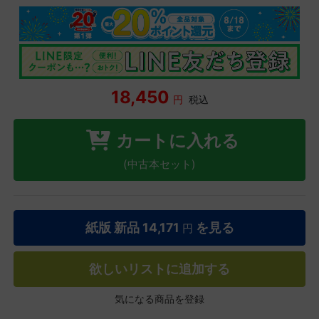
18,450
円
税込
カートに入れる
(中古本セット)
紙版 新品
14,171
を見る
円
欲しいリストに追加する
気になる商品を登録