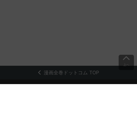
上へ
漫画全巻ドットコム TOP
トップページ
会員登録・ログイン
初めての方へ
電子書籍の読み方
支払方法