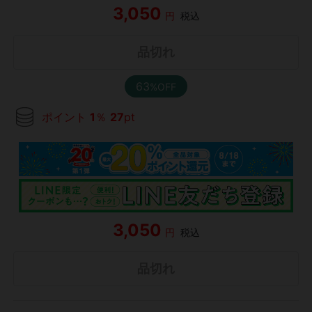
3,050
円
税込
品切れ
63
%OFF
ポイント
1
％
27
pt
3,050
円
税込
品切れ