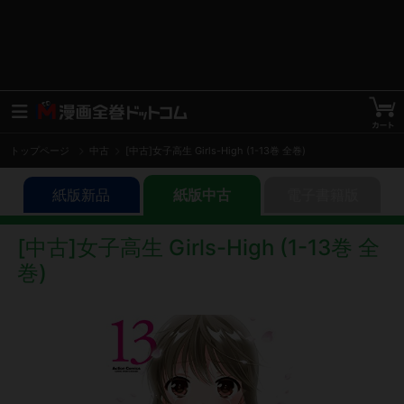
トップページ
中古
[中古]女子高生 Girls-High (1-13巻 全巻)
紙版新品
紙版中古
電子書籍版
[中古]女子高生 Girls-High (1-13巻 全
巻)