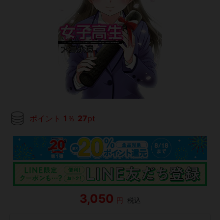
ポイント
1
％
27
pt
3,050
円
税込