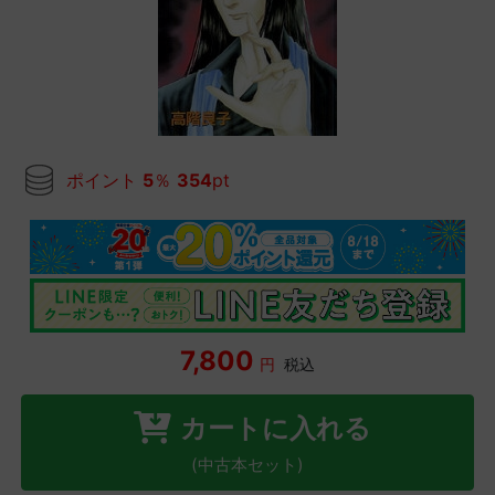
ポイント
5
％
354
pt
7,800
円
税込
カートに入れる
(中古本セット)