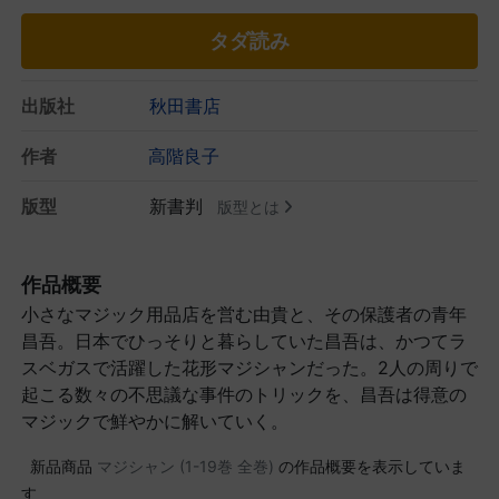
タダ読み
出版社
秋田書店
作者
高階良子
版型
新書判
版型とは
作品概要
小さなマジック用品店を営む由貴と、その保護者の青年
昌吾。日本でひっそりと暮らしていた昌吾は、かつてラ
スベガスで活躍した花形マジシャンだった。2人の周りで
起こる数々の不思議な事件のトリックを、昌吾は得意の
マジックで鮮やかに解いていく。
新品商品
マジシャン (1-19巻 全巻)
の作品概要を表示していま
す