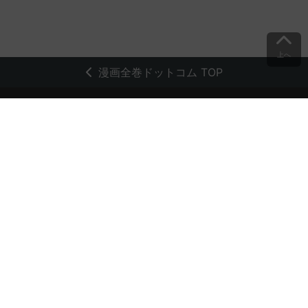
上へ
漫画全巻ドットコム TOP
トップページ
会員登録・ログイン
初めての方へ
電子書籍の読み方
支払方法
特定商取引法に基づく通販の表記
資金決済法に基づく表示
古物営業法に基づく表示
よくある質問
問い合わせ