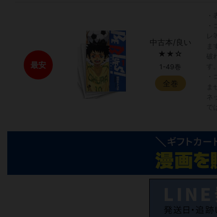
・
・
レ
中古本/良い
ま
★★☆
破
最安
す
1-49巻
・
全巻
ま
ネ
で