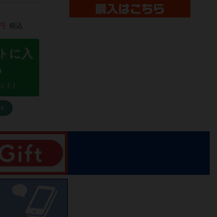
円
税込
トに入
る
ット)
FF