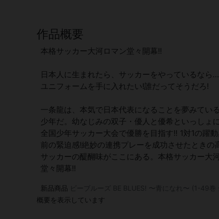
作品概要
本格サッカー大河ロマン堂々開幕!!
日本人に生まれたら、サッカーをやっているなら
ユニフォームを手に入れたい!誰だってそうだろ!
一条龍は、本気で日本代表になることを夢みてい
少年だ。幼なじみの双子・優人と優希といっしょ
全国少年サッカー大会で優勝を目指す!! 1対1の躍動
前の緊迫感!絶妙の連携プレーを成功させたときの高
サッカーの醍醐味がここにある。本格サッカー大
堂々開幕!!
新品商品
ビーブルーズ BE BLUES! 〜青になれ〜 (1-49巻
概要を表示しています