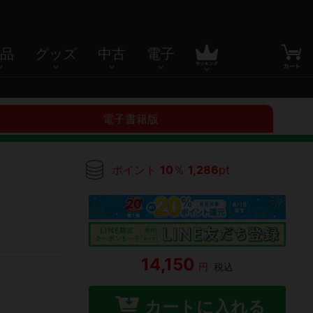
品
グッズ
中古
電子
電子書籍版
ポイント
10
％
1,286
pt
14,150
円
税込
カートに入れる