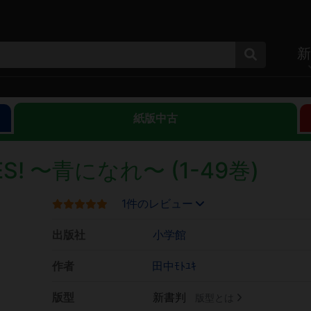
新
紙版中古
S! 〜青になれ〜 (1-49巻)
1件のレビュー
出版社
小学館
作者
田中ﾓﾄﾕｷ
版型
新書判
版型とは