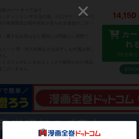
表紙カバー:すべてあり
14,150
コンディション:中古品の為、小口ヤケ・カバース
等の使用感及び経年劣化が見られる場合がござい
す。
カー
れ・書き込み等はなく通読には問題ない状態で
。
れ
コメント:帯・封入特典などは必ずしも付属は致し
(中古本セ
せん。
ットカフェやレンタルコミックで使用された商品
はございません。
47
%O