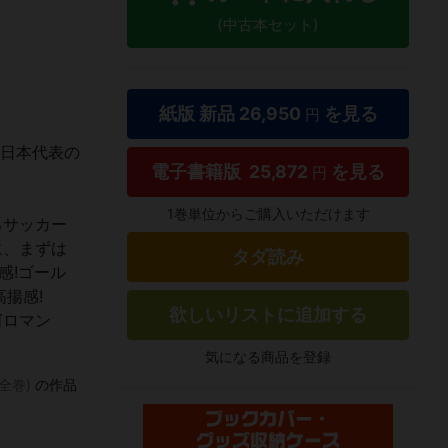
(中古本セット)
紙版 新品
26,950
を見る
円
…日本代表の
電子書籍版
25,872
を見る
円
1巻単位からご購入いただけます
るサッカー
に、まずは
タダ読み
感!ゴール
揚感!
欲しいリストに追加する
河ロマン
気になる商品を登録
 全巻)
の作品