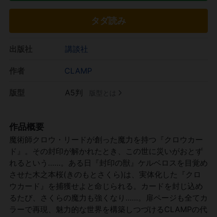
タダ読み
出版社
講談社
作者
CLAMP
版型
A5判
版型とは
作品概要
魔術師クロウ・リードが創った魔力を持つ『クロウカー
ド』。その封印が解かれたとき、この世に災いがおとず
れるという……。ある日『封印の獣』ケルベロスを目覚め
させた木之本桜(きのもとさくら)は、実体化した『クロ
ウカード』を捕獲せよと命じられる。カードを封じ込め
るたび、さくらの魔力も強くなり……。扉ページも全てカ
ラーで再現、魅力的な世界を構築しつづけるCLAMPの代