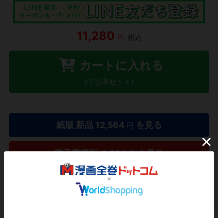
11,280
円
税込
カートに入れる
(中古本セット)
紙版 新品
12,564
を見る
円
電子書籍版
9,504
を見る
円
1巻単位からご購入いただけます
タダ読み