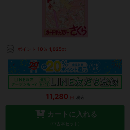
ポイント
10
％
1,025
pt
11,280
円
税込
カートに入れる
(中古本セット)