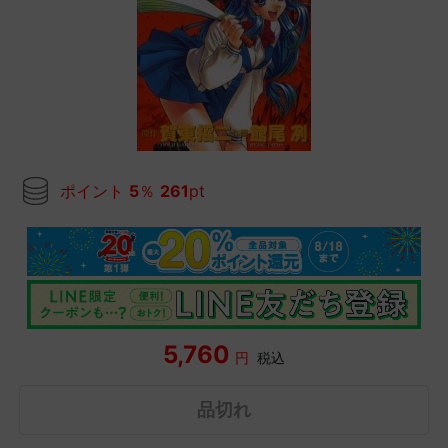
ポイント
5
％
261
pt
5,760
円
税込
品切れ