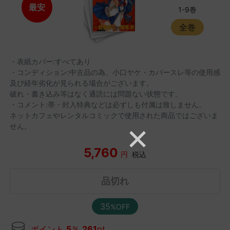
最安
1-9巻
全巻
・表紙カバー:すべてあり
・コンディション:中古品の為、小口ヤケ・カバースレ等の使用感
及び経年劣化が見られる場合がございます。
破れ・書き込み等はなく通読には問題ない状態です。
・コメント:帯・封入特典などは必ずしも付属は致しません。
ネットカフェやレンタルコミックで使用された商品ではございま
せん。
5,760
円
税込
品切れ
35
%OFF
ポイント
5
％
261
pt