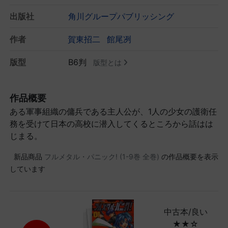
出版社
角川グループパブリッシング
作者
賀東招二
館尾冽
版型
B6判
版型とは
作品概要
ある軍事組織の傭兵である主人公が、1人の少女の護衛任
務を受けて日本の高校に潜入してくるところから話はは
じまる。
新品商品
フルメタル・パニック! (1-9巻 全巻)
の作品概要を表示
しています
中古本/良い
★★☆