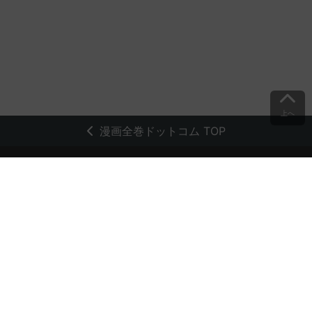
上へ
漫画全巻ドットコム TOP
トップページ
会員登録・ログイン
初めての方へ
電子書籍の読み方
支払方法
特定商取引法に基づく通販の表記
資金決済法に基づく表示