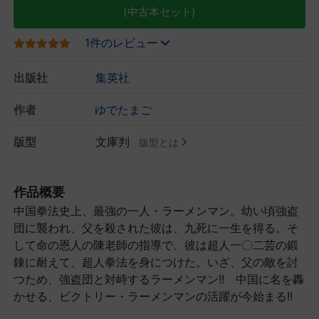
(中古本セット)
1件のレビュー
出版社
集英社
作者
ゆでたまご
版型
文庫判
版型とは
作品概要
中国拳法史上、最強の一人・ラーメンマン。幼い頃強盗
団に襲われ、父を殺された彼は、九死に一生を得る。そ
して命の恩人の陳老師の指導で、彼は超人一〇二芸の鍛
錬に耐えて、超人拳法を身につけた。いざ、父の敵を討
つため、強盗団と対峙するラーメンマン!! 中国に名を轟
かせる、ビクトリー・ラーメンマンの活躍が今始まる!!