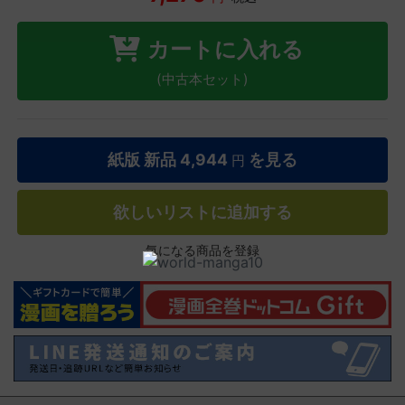
カートに入れる
(中古本セット)
紙版 新品
4,944
を見る
円
欲しいリストに追加する
気になる商品を登録