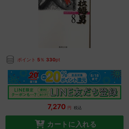
ポイント
5
％
330
pt
7,270
円
税込
カートに入れる