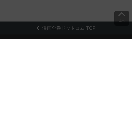
上へ
漫画全巻ドットコム TOP
トップページ
会員登録・ログイン
初めての方へ
電子書籍の読み方
支払方法
特定商取引法に基づく通販の表記
資金決済法に基づく表示
古物営業法に基づく表示
よくある質問
問い合わせ