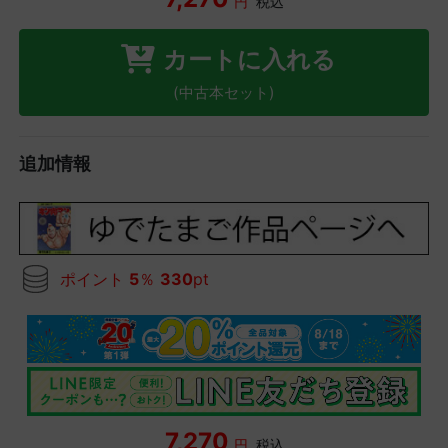
円
税込
カートに入れる
(中古本セット)
追加情報
ポイント
5
％
330
pt
7,270
円
税込