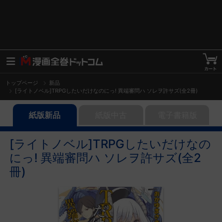
トップページ
新品
[ライトノベル]TRPGしたいだけなのにっ! 異端審問ハ ソレヲ許サズ(全2冊)
紙版新品
紙版中古
電子書籍版
[ライトノベル]TRPGしたいだけなの
にっ! 異端審問ハ ソレヲ許サズ(全2
冊)