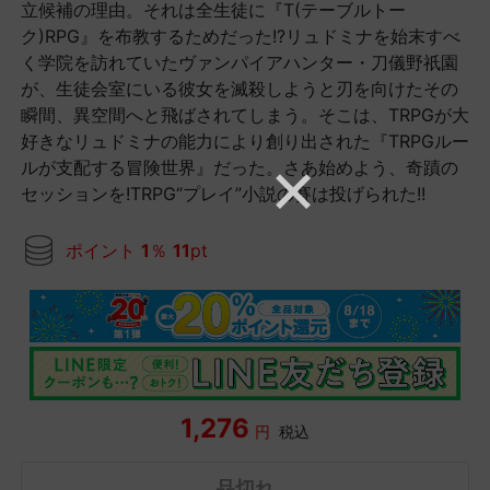
立候補の理由。それは全生徒に『T(テーブルトー
ク)RPG』を布教するためだった!?リュドミナを始末すべ
く学院を訪れていたヴァンパイアハンター・刀儀野祇園
が、生徒会室にいる彼女を滅殺しようと刃を向けたその
瞬間、異空間へと飛ばされてしまう。そこは、TRPGが大
好きなリュドミナの能力により創り出された『TRPGルー
ルが支配する冒険世界』だった。さあ始めよう、奇蹟の
セッションを!TRPG“プレイ”小説の賽は投げられた!!
ポイント
1
％
11
pt
1,276
円
税込
品切れ