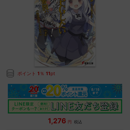
ポイント
1
％
11
pt
1,276
円
税込