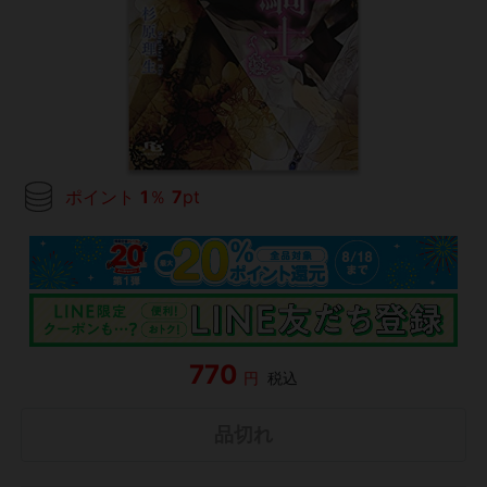
ポイント
1
％
7
pt
770
円
税込
品切れ