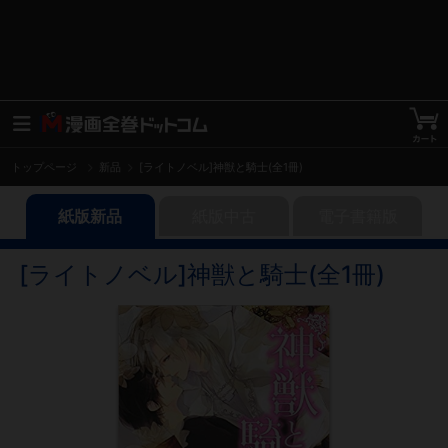
トップページ
新品
[ライトノベル]神獣と騎士(全1冊)
紙版新品
紙版中古
電子書籍版
[ライトノベル]神獣と騎士(全1冊)