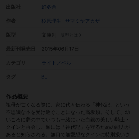
出版社
幻冬舎
作者
杉原理生
サマミヤアカザ
版型
文庫判
版型とは
最新刊発売日
2015年06月17日
カテゴリ
ライトノベル
タグ
BL
作品概要
祖母が亡くなる際に、家に代々伝わる「神代記」という
不思議な本を受け継ぐことになった高坂類。そして、幼
いころに夢の中でいつも一緒にいた白銀の美しい騎士・
クインと再会し、類には「神代記」を守るための能力が
あると知らされる。無口で無愛想なクインに特別扱いさ