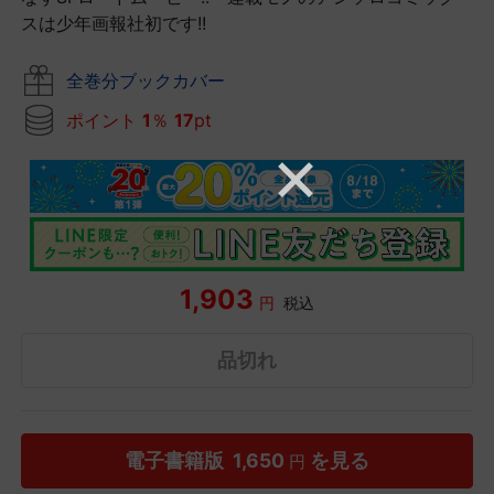
スは少年画報社初です!!
全巻分ブックカバー
ポイント
1
％
17
pt
1,903
円
税込
品切れ
電子書籍版
1,650
を見る
円