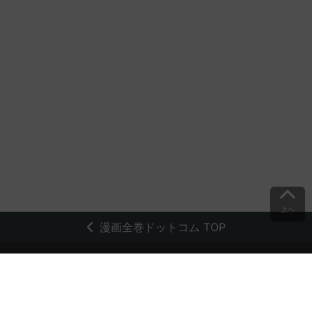
上へ
漫画全巻ドットコム TOP
トップページ
会員登録・ログイン
初めての方へ