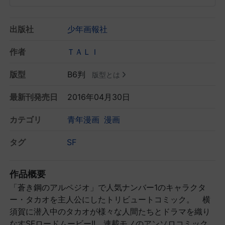
出版社
少年画報社
作者
ＴＡＬＩ
版型
B6判
版型とは
最新刊発売日
2016年04月30日
カテゴリ
青年漫画
漫画
タグ
SF
作品概要
「蒼き鋼のアルペジオ」で人気ナンバー1のキャラクタ
ー・タカオを主人公にしたトリビュートコミック。 横
須賀に潜入中のタカオが様々な人間たちとドラマを織り
なすSFロードムービー!! 連載モノのアンソロコミック