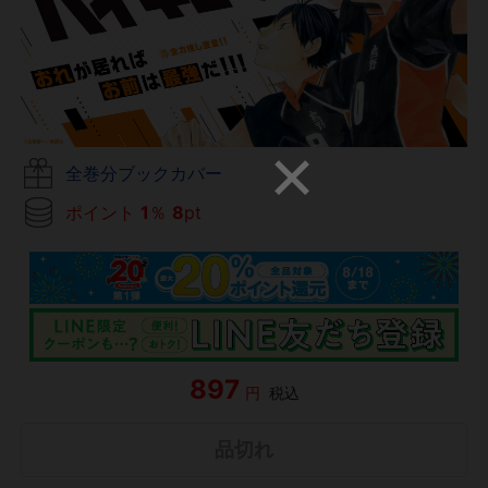
全巻分ブックカバー
ポイント
1
％
8
pt
897
円
税込
品切れ