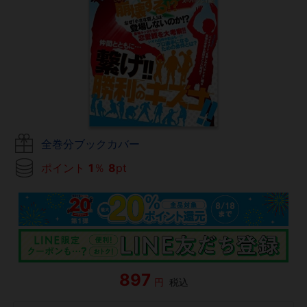
全巻分ブックカバー
ポイント
1
％
8
pt
897
円
税込