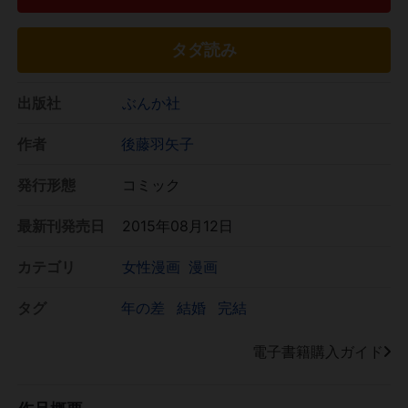
タダ読み
出版社
ぶんか社
作者
後藤羽矢子
発行形態
コミック
最新刊発売日
2015年08月12日
カテゴリ
女性漫画
漫画
タグ
年の差
結婚
完結
電子書籍購入ガイド