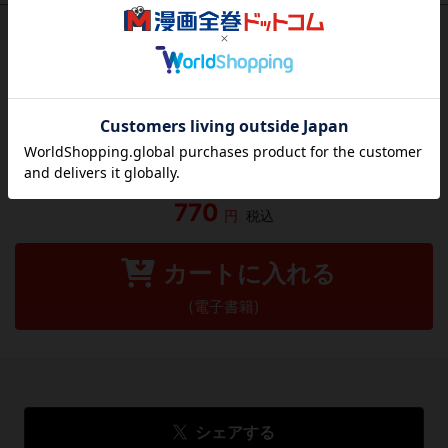
作品レビュー
（関連商品を含む）
この作品にはまだレビューがありません。 今後読まれる
方のために感想を共有してもらえませんか？
レビューを書く
770
円
税込
カートに入れる
(電子書籍)
シェアする