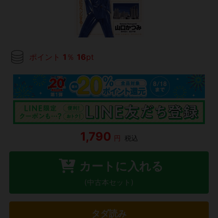
ポイント
1
％
16
pt
1,790
円
税込
カートに入れる
(中古本セット)
タダ読み