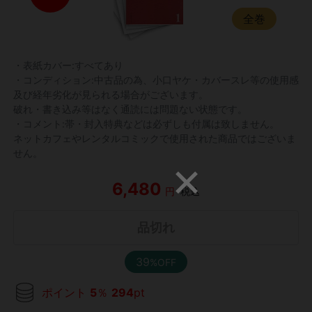
全巻
・表紙カバー:すべてあり
・コンディション:中古品の為、小口ヤケ・カバースレ等の使用感
及び経年劣化が見られる場合がございます。
破れ・書き込み等はなく通読には問題ない状態です。
・コメント:帯・封入特典などは必ずしも付属は致しません。
ネットカフェやレンタルコミックで使用された商品ではございま
せん。
6,480
円
税込
品切れ
39
%OFF
ポイント
5
％
294
pt