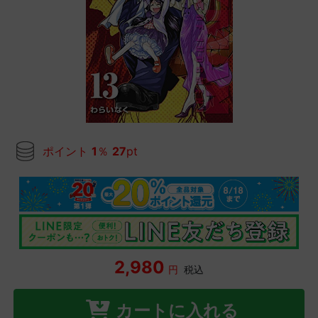
ポイント
1
％
27
pt
2,980
円
税込
カートに入れる