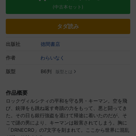
(中古本セット)
タダ読み
出版社
徳間書店
作者
わらいなく
版型
B6判
版型とは
作品概要
ロックヴィルシティの平和を守る男・キーマン。空を飛
び、銃弾をも跳ね返す奇蹟の力をもって、悪と闘ってき
た。その日も銀行強盗を退けて帰途に着いたのだが、そ
こで謎の男により、キーマンは殺害されてしまう。胸に
「DRNECRO」の7文字を刻まれて。ここから世界に混乱