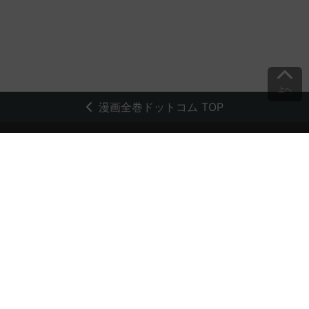
上へ
漫画全巻ドットコム TOP
トップページ
会員登録・ログイン
初めての方へ
電子書籍の読み方
支払方法
特定商取引法に基づく通販の表記
資金決済法に基づく表示
古物営業法に基づく表示