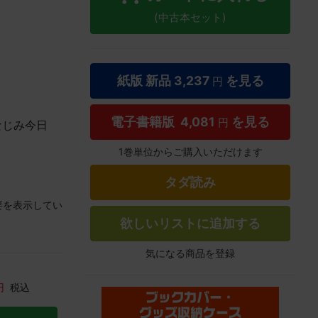
(中古本セット)
紙版 新品
3,237
を見る
円
電子書籍版
4,081
を見る
円
なじみ今日
1巻単位からご購入いただけます
タダ読み
要を表示してい
欲しいリストに追加する
気になる商品を登録
円
税込