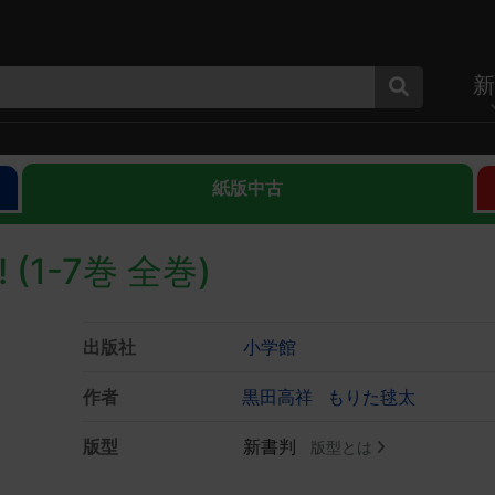
新
紙版中古
1-7巻 全巻)
出版社
小学館
作者
黒田高祥
もりた毬太
版型
新書判
版型とは