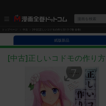
漫画を検索
トップページ
中古
[中古]正しいコドモの作り方! (1-7巻 全巻)
紙版新品
[中古]正しいコドモの作り方! (