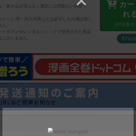
カー
れ・書き込み等はなく通読には問題ない状態で
。
れ
コメント:帯・封入特典などは必ずしも付属は致し
(中古本セ
せん。
ットカフェやレンタルコミックで使用された商品
はございません。
57
%O