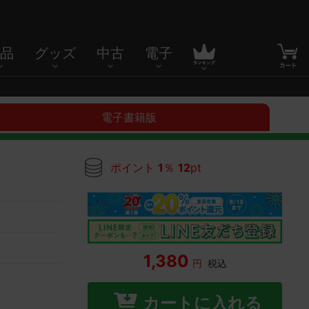
品
グッズ
中古
電子
電子書籍版
ポイント
1
％
12
pt
1,380
円
税込
カートに入れる