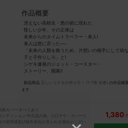
作品概要
冴えない高校生・悠の前に現れた
怪しい少年、その正体は
未来からのタイムトラベラー・来人!
来人は悠に言った──
「未来の人類を救うため、片想いの相手にして幼
子と子作りしろ」と!
シゲキ連発のジェット・コースター・
ストーリー、開幕!!
新品商品
正しいコドモの作り方！ (1-7巻 全巻)
の作品概
ます
表紙カバー:すべてあり
1,380
コンディション:中古品の為、小口ヤケ・カバース
等の使用感及び経年劣化が見られる場合がござい
す。