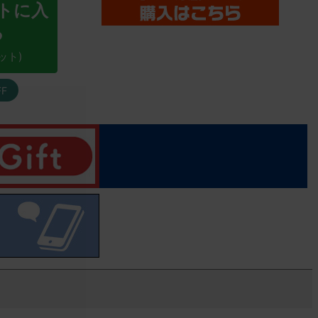
トに入
る
ット)
FF