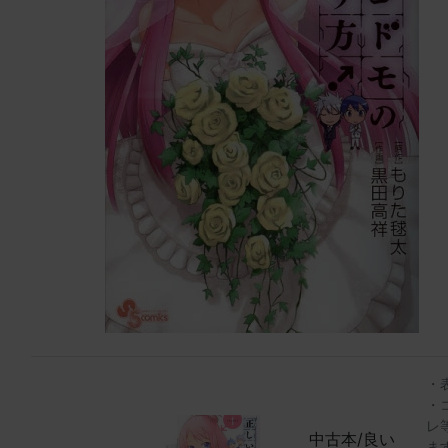
・
・
レ
中古本/良い
ま