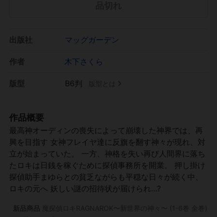
品切れ
出版社
マッグガーデン
作者
木下さくら
版型
B6判
版型とは
作品概要
最高神オーディンの喪失によって崩壊した神界では、再
興を目指す 女神フレイヤ達に反旗を翻す神々が現れ、対
立が始まっていた。 一方、神格を失い再び人間界に落ち
たロキは日銭を稼ぐために探偵事務所を開業。 押し掛け
探偵助手まゆらとの貧乏ながらも平穏な日々が続く中、
ロキの元へ 妖しい謎の招待状が届けられ…?
新品商品
魔探偵ロキRAGNAROK〜新世界の神々〜 (1-6巻 全巻)