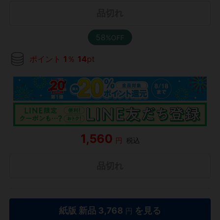
品切れ
58
%OFF
ポイント
1
％
14
pt
1,560
円
税込
品切れ
紙版 新品
3,768
を見る
円