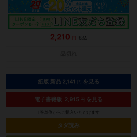
2,210
円
税込
品切れ
紙版 新品
2,141
を見る
円
電子書籍版
2,915
を見る
円
1巻単位からご購入いただけます
タダ読み