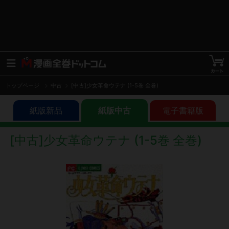
トップページ
中古
[中古]少女革命ウテナ (1-5巻 全巻)
紙版新品
紙版中古
電子書籍版
[中古]少女革命ウテナ (1-5巻 全巻)