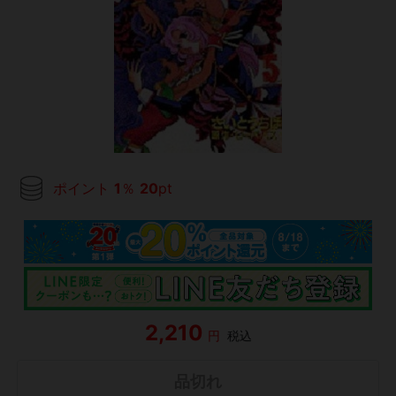
ポイント
1
％
20
pt
2,210
円
税込
品切れ